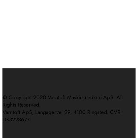
© Copyright 2020 Varntoft Maskinsnedkeri ApS. All
Rights Reserved.
Varntoft ApS, Langagervej 29, 4100 Ringsted. CVR.:
DK32286771